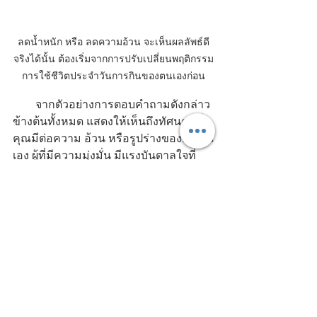
ลดน้ำหนัก หรือ ลดความอ้วน จะเห็นผลลัพธ์ดี
จริงได้นั้น ต้องเริ่มจากการปรับเปลี่ยนพฤติกรรม
การใช้ชีวิตประจำวันการกินของตนเองก่อน
        จากตัวอย่างการตอบคำถามดังกล่าว
ข้างต้นทั้งหมด แสดงให้เห็นถึงทัศนคติที่
คุณมีต่อความ อ้วน หรือรูปร่างของตัวคุณ
เอง ผู้ที่มีความมุ่งมั่น มีแรงบันดาลใจที่
แข็งแกร่ง จะรู้ เข้าใจสิ่งที่เกิดขึ้น ยอมรับ
และพร้อมจะเริ่มต้นลงมือเปลี่ยนแปลงตัว
เองให้ดียิ่งขึ้น โดยไม่มีข้อแม้ ไม่มีคำแก้
ตัวใดๆ ทั้งสิ้น ซึ่งเมื่อคุณตอบคำถามแล้ว 
คุณต้องคุยกับตัวเอง เพื่อยอมรับว่าฉันจะ 
ลดน้ําหนัก 10 กิโลกรัม ใน 30 วัน ให้ได้ 
ฉันจะไม่ยอมปล่อยตัวให้เป็นแบบนี้ไป
ตลอดชีวิต ฉันจะไม่ยอมตามใจตัวเองอีก
ต่อไป