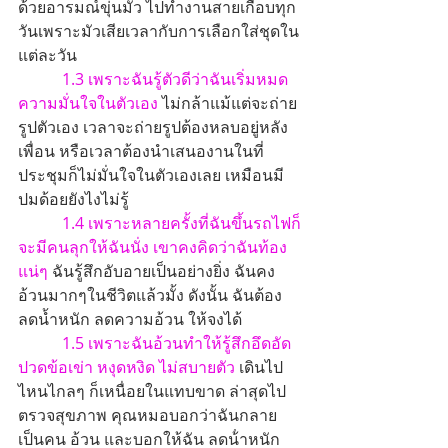
ด้วยอารมณ์ขุ่นมัว ไปทำงานสายเกือบทุก
วันเพราะมัวเสียเวลากับการเลือกใส่ชุดใน
แต่ละวัน
1.3 เพราะฉันรู้ตัวดีว่าฉันเริ่มหมด
ความมั่นใจในตัวเอง
 ไม่กล้าแม้แต่จะถ่าย
รูปตัวเอง เวลาจะถ่ายรูปต้องหลบอยู่หลัง
เพื่อน หรือเวลาต้องนำเสนองานในที่
ประชุมก็ไม่มั่นใจในตัวเองเลย เหมือนมี
ปมด้อยยังไงไม่รู้
1.4 เพราะหลายครั้งที่ฉันขึ้นรถไฟก็
จะมีคนลุกให้ฉันนั่ง เขาคงคิดว่าฉันท้อง
แน่ๆ 
ฉันรู้สึกอับอายเป็นอย่างยิ่ง ฉันคง
อ้วนมากๆในชีวิตแล้วมั้ง ดังนั้น ฉันต้อง 
ลดน้ำหนัก ลดความอ้วน ให้จงได้
1.5 เพราะฉันอ้วนทำให้รู้สึกอึดอัด 
ปวดข้อเข่า หงุดหงิด ไม่สบายตัว
 เดินไป
ไหนไกลๆ ก็เหนื่อยในแทบขาด ล่าสุดไป
ตรวจสุขภาพ คุณหมอบอกว่าฉันกลาย
เป็นคน อ้วน และบอกให้ฉัน ลดน้ําหนัก 