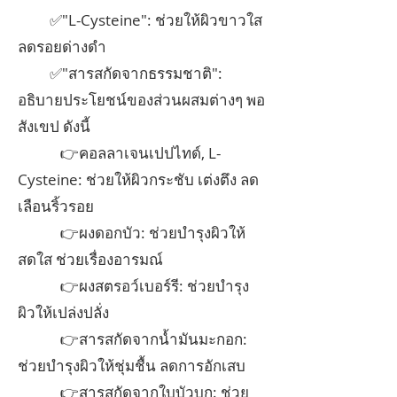
✅"L-Cysteine": ช่วยให้ผิวขาวใส
ลดรอยด่างดำ
✅"สารสกัดจากธรรมชาติ":
อธิบายประโยชน์ของส่วนผสมต่างๆ พอ
สังเขป ดังนี้
👉คอลลาเจนเปปไทด์, L-
Cysteine: ช่วยให้ผิวกระชับ เต่งตึง ลด
เลือนริ้วรอย
👉ผงดอกบัว: ช่วยบำรุงผิวให้
สดใส ช่วยเรื่องอารมณ์
👉ผงสตรอว์เบอร์รี: ช่วยบำรุง
ผิวให้เปล่งปลั่ง
👉สารสกัดจากน้ำมันมะกอก:
ช่วยบำรุงผิวให้ชุ่มชื้น ลดการอักเสบ
👉สารสกัดจากใบบัวบก: ช่วย