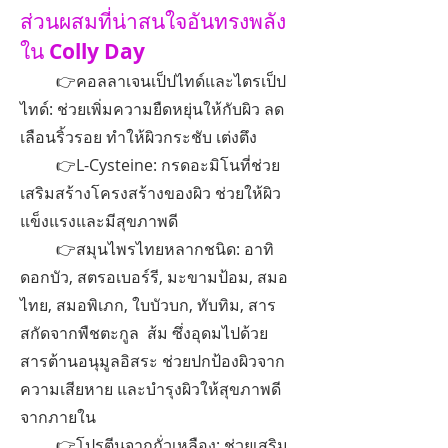
ส่วนผสมที่น่าสนใจอันทรงพลัง
ใน
Colly Day
👉คอลลาเจนเป็ปไทด์และไตรเป็ป
ไทด์: ช่วยเพิ่มความยืดหยุ่นให้กับผิว ลด
เลือนริ้วรอย ทำให้ผิวกระชับ เต่งตึง
👉L-Cysteine: กรดอะมิโนที่ช่วย
เสริมสร้างโครงสร้างของผิว ช่วยให้ผิว
แข็งแรงและมีสุขภาพดี
👉สมุนไพรไทยหลากชนิด: อาทิ
ดอกบัว, สตรอเบอร์รี, มะขามป้อม, สมอ
ไทย, สมอพิเภก, ใบบัวบก, ทับทิม, สาร
สกัดจากพืชตะกูล ส้ม ซึ่งอุดมไปด้วย
สารต้านอนุมูลอิสระ ช่วยปกป้องผิวจาก
ความเสียหาย และบำรุงผิวให้สุขภาพดี
จากภายใน
👉โปรตีนจากถั่วเหลือง: ช่วยเสริม