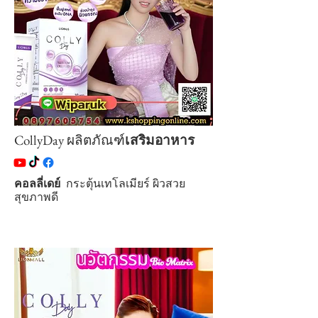
CollyDay ผลิตภัณฑ์
เสริมอาหาร
คอลลี่เดย์
กระตุ้นเทโลเมียร์ ผิวสวย
สุขภาพดี