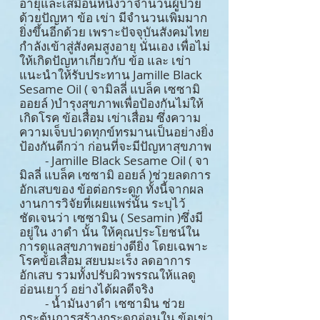
อายุและเสมือนหนึ่งว่าจำนวนผู้ป่วย
ด้วยปัญหา ข้อ เข่า มีจำนวนเพิ่มมาก
ยิ่งขึ้นอีกด้วย เพราะปัจจุบันสังคมไทย
กำลังเข้าสู่สังคมสูงอายุ นั่นเอง เพื่อไม่
ให้เกิดปัญหาเกี่ยวกับ ข้อ และ เข่า
แนะนำให้รับประทาน Jamille Black
Sesame Oil ( จามิลลี่ แบล็ค เซซามิ
ออยล์ )บำรุงสุขภาพเพื่อป้องกันไม่ให้
เกิดโรค ข้อเสื่อม เข่าเสื่อม ซึ่งความ
ความเจ็บปวดทุกข์ทรมานเป็นอย่างยิ่ง
ป้องกันดีกว่า ก่อนที่จะมีปัญหาสุขภาพ
- Jamille Black Sesame Oil ( จา
มิลลี่ แบล็ค เซซามิ ออยล์ )ช่วยลดการ
อักเสบของ ข้อต่อกระดูก ทั้งนี้จากผล
งานการวิจัยที่เผยแพร่นั้น ระบุไว้
ชัดเจนว่า เซซามิน ( Sesamin )ซึ่งมี
อยู่ใน งาดำ นั้น ให้คุณประโยชน์ใน
การดูแลสุขภาพอย่างดียิ่ง โดยเฉพาะ
โรคข้อเสื่อม สยบมะเร็ง ลดอาการ
อักเสบ รวมทั้งปรับผิวพรรณให้แลดู
อ่อนเยาว์ อย่างได้ผลดีจริง
- น้ำมันงาดำ เซซามิน ช่วย
กระตุ้นการสร้างกระดูกอ่อนใน ข้อเข่า