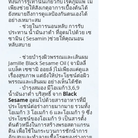
ทั้งนี้การรู้เท่านันเกี่ยวกับโรคภูมิแพ้ ไม่
เพียงช่วยให้สังเกตุอาการเบื้องต้นได้
ยังหมายถึงการดูแลป้องกันตนเองได้
อย่างเหมาะสม
- ช่
วยในการนอนหลับ การรับ
ประทาน น้ำมันงาดำ ที่อุดมไปด้วย เซ
ซามิน ( Sesamin )ช่วยให้คุณนอน
หลับสบาย
- ช่วยบำรุงผิวพรรณและเส้นผม
Jamille Black Sesame Oil ( จามิลลี่
แบล็ค เซซามิ ออยล์ )ไม่เพียงแค่ดูแล
เรื่องสุขภาพ แต่ยังให้ประโยชน์ต่อผิว
พรรณและเส้นผม อย่างเห็นได้ชัด
- บำรุงสมอง มีโอเมก้า3,6,9
น้ำมันงาดำ บริสุทธิ์ จาก
Black
Sesame
อุดมไปด้วยสารอาหารที่มี
ประโยชน์ต่อร่างกายมากมาย รวมทั้ง
โอเมก้า 3 โอเมก้า 6 และโอเมก้า 9 ซึ่ง
ประโยชน์ของโอเมก้า 9 เป็นสารตั้ง
ต้นตัวหนึ่งในการสร้างพรอสตาแกรน
ดิน เพื่อใช้ในกระบวนการชักนำการ
อักเสบและทำลายเชื้อโรคของร่างกาย