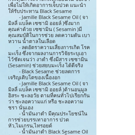
เพื่อไม่ให้เกิดอาการเจ็บปวด แนะนำ
ให้รับประทาน Black Sesame
- Jamille Black Sesame Oil ( จา
มิลลี่ แบล็ค เซซามิ ออยล์ )ซึ่งมาก
คุณค่าด้วย เซซามิน ( Sesamin )มี
คุณสมบัติในการช่วย ลดความดัน เบา
หวาน น้ำตาลในเลือด
- ลดอัตราความเสี่ยงการเกิด โรค
มะเร็ง ซึ่งจากผลงานการวิจัยระบุเอา
ไว้ชัดเจนว่า งาดำ ซึ่งมีสาร เซซามิน
(Sesamin) ช่วยสยบมะเร็ง ได้ดีจริง
- Black Sesame ช่วยลดการ
เจริญเติบโตของเนื้องอก
- Jamille Black Sesame Oil ( จา
มิลลี่ แบล็ค เซซามิ ออยล์ )ต้านอนุมูล
อิสระ ชะลอวัย ตามที่คนทั่วไปเรียกกัน
ว่า ชะลอความแก่ หรือ ชะลอความ
ชรา นั่นเอง
- น้ำมันงาดำ มีคุณประโยชน์ใน
การช่วยบรรเทาอาการ ปวด
หัว,ไมเกรน,ไทรอยด์
- น้ำมันงาดำ Black Sesame Oil