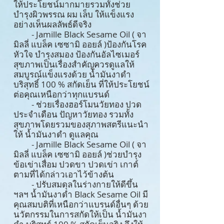
ให้ประโยชน์มากมายรวมทั้งช่วย
บำรุงผิวพรรณ ผม เล็บ ให้แข็งแรง
อย่างเห็นผลลัพธ์ดีจริง
- Jamille Black Sesame Oil ( จา
มิลลี่ แบล็ค เซซามิ ออยล์ )ป้องกันโรค
หัวใจ บำรุงสมอง ป้องกันอัลไซเมอร์
สุขภาพเป็นเรื่องสำคัญควรดูแลให้
สมบูรณ์แข็งแรงด้วย น้ำมันงาดำ
บริสุทธิ์ 100 % สกัดเย็น ที่ให้ประโยชน์
ต่อคุณเหนือกว่าทุกแบรนด์
- ช่วยเรื่องฮอร์โมนวัยทอง ปวด
ประจำเดือน ปัญหาวัยทอง รวมทั้ง
สุขภาพโดยรวมของสุภาพสตรีแนะนำ
ให้ น้ำมันงาดำ ดูแลคุณ
- Jamille Black Sesame Oil ( จา
มิลลี่ แบล็ค เซซามิ ออยล์ )ช่วยบำรุง
ข้อเข่าเสื่อม ปวดขา ปวดเข่า เกาต์
ตามที่ได้กล่าวเอาไว้ข้างต้น
- ปรับสมดุลในร่างกายให้ดีขึ้น
ฯลฯ น้ำมันงาดำ Black Sesame Oil มี
คุณสมบติที่เหนือกว่าแบรนด์อื่นๆ ด้วย
นวัตกรรมในการสกัดให้เป็น น้ำมันงา