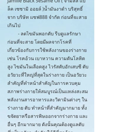
Jamille Black Sesame Oil ( จามิลลี่ แบ
ล็ค เซซามิ ออยล์ )น้ำมันงาดำ บริสุทธิ์
จาก บริษัท แซฟ888 จำกัด ก่อนที่จะสาย
เกินไป
- ลดไขมันพอกตับ รีบดูแลรักษา
ก่อนที่จะสาย โดยมีผลจากโรคที่
เกี่ยวข้องกับการใช้พลังงานของร่างกาย
เช่น โรคอ้วน เบาหวาน ความดันโลหิต
สูง ไขมันในเลือดสูง ไวรัสตับอักเสบซี ตับ
อวัยวะที่ใหญ่ที่สุดในร่างกาย เป็นอวัยวะ
สำคัญที่ทำหน้าสำคัญในการควบคุม
สภาพร่างกายให้สมบูรณ์เป็นแหล่งสะสม
พลังงานสารอาหารและวิตามินต่างๆ ใน
ร่างกาย ตับ ทำหน้าที่สำคัญมากมาย ทั้ง
ขจัดยาหรือสารพิษออกจากร่างกาย และ
อื่นๆ อีกมากมาย ดังนั้นคุณต้องดูแลตับ