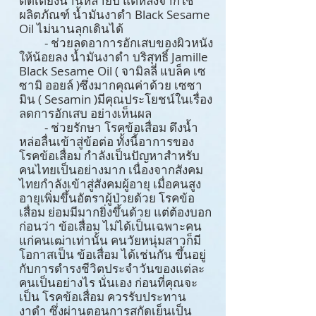
ติดเตียงนานหลายปี แต่หลังจากใช้
ผลิตภัณฑ์ น้ำมันงาดำ Black Sesame
Oil ไม่นานลุกเดินได้
- ช่วยลดอาการอักเสบของผิวหนัง
ให้น้อยลง น้ำมันงาดำ บริสุทธิ์ Jamille
Black Sesame Oil ( จามิลลี่ แบล็ค เซ
ซามิ ออยล์ )ซึ่งมากคุณค่าด้วย เซซา
มิน ( Sesamin )มีคุณประโยชน์ในเรื่อง
ลดการอักเสบ อย่างเห็นผล
- ช่วยรักษา โรคข้อเสื่อม ดึงน้ำ
หล่อลื่นเข้าสู่ข้อต่อ ทั้งนี้อาการของ
โรคข้อเสื่อม กำลังเป็นปัญหาสำหรับ
คนไทยเป็นอย่างมาก เนื่องจากสังคม
ไทยกำลังเข้าสู่สังคมผู้อายุ เมื่อคนสูง
อายุเพิ่มขึ้นอัตราผู้ป่วยด้วย โรคข้อ
เสื่อม ย่อมมีมากยิ่งขึ้นด้วย แต่ต้องบอก
ก่อนว่า ข้อเสื่อม ไม่ได้เป็นเฉพาะคน
แก่คนเฒ่าเท่านั้น คนวัยหนุ่มสาวก็มี
โอกาสเป็น ข้อเสื่อม ได้เช่นกัน ขึ้นอยู่
กับการดำรงชีวิตประจำวันของแต่ละ
คนเป็นอย่างไร นั่นเอง ก่อนที่คุณจะ
เป็น โรคข้อเสื่อม ควรรับประทาน
งาดำ ซึ่งผ่านตอนการสกัดเย็นเป็น