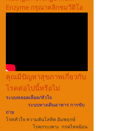
Enzyme กรุณาคลิกชมวีดิโอ
คุณมีปัญหาสุขภาพเกี่ยวกับ
โรคต่อไปนี้หรือไม่
ระบบหลอดเลือด/หัวใจ
ระบบทางเดินอาหาร การขับ
ถ่าย
โรคหัวใจ ความดันโลหิต อัมพฤกษ์
โรคกระเพาะ กรดไหลย้อน