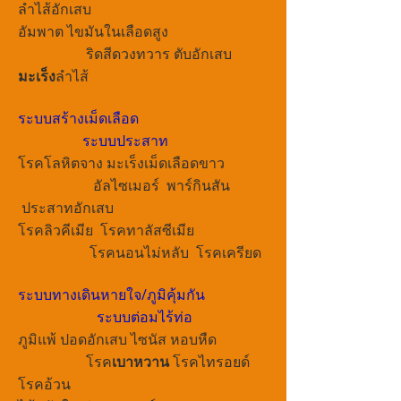
ลำไส้อักเสบ
อัมพาต ไขมันในเลือดสูง
ริดสีดวงทวาร ตับอักเสบ
มะเร็ง
ลำไส้
ระบบสร้างเม็ดเลือด
ระบบประสาท
โรคโลหิตจาง มะเร็งเม็ดเลือดขาว
อัลไซเมอร์ พาร์กินสัน
ประสาทอักเสบ
โรคลิวคีเมีย โรคทาลัสซีเมีย
โรคนอนไม่หลับ โรคเครียด
ระบบทางเดินหายใจ/ภูมิคุ้มกัน
ระบบต่อมไร้ท่อ
ภูมิแพ้ ปอดอักเสบ ไซนัส หอบหืด
โรค
เบาหวาน
โรคไทรอยด์
โรคอ้วน