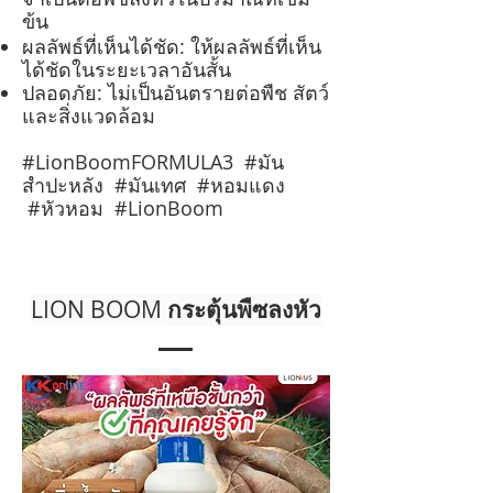
ข้น
ผลลัพธ์ที่เห็นได้ชัด: ให้ผลลัพธ์ที่เห็น
ได้ชัดในระยะเวลาอันสั้น
ปลอดภัย: ไม่เป็นอันตรายต่อพืช สัตว์
และสิ่งแวดล้อม
#LionBoomFORMULA3 #มัน
สำปะหลัง #มันเทศ #หอมแดง
#หัวหอม #LionBoom
LION BOOM
กระตุ้นพืซลงหัว