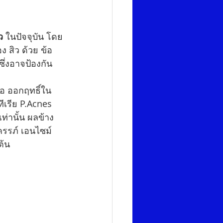
ว
 ในปัจจุบัน โดย
 สิว ด้วย ข้อ
ึ่งอาจป้องกัน
เอ ออกฤทธิ์ใน
ีเรีย P.Acnes 
เท่านั้น ผลข้าง
ครรภ์ เอนไซม์
ต้น