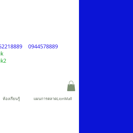
ก
62218889 0944578889
uk
uk2
ห้องเรียนรู้
แผนการตลาดLionMall