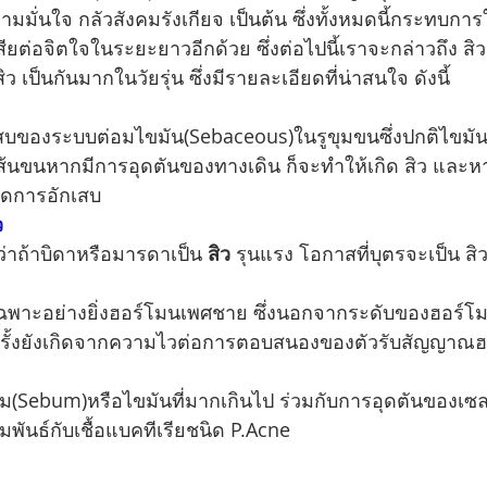
ั่นใจ กลัวสังคมรังเกียจ เป็นต้น ซึ่งทั้งหมดนี้กระทบการ
ียต่อจิตใจในระยะยาวอีกด้วย ซึ่งต่อไปนี้เราจะกล่าวถึง สิว ซ
ว เป็นกันมากในวัยรุ่น ซึ่งมีรายละเอียดที่น่าสนใจ ดังนี้
เสบของระบบต่อมไขมัน(Sebaceous)ในรูขุมขนซึ่งปกติไขมัน
ขนหากมีการอุดตันของทางเดิน ก็จะทำให้เกิด สิว และหาก
กิดการอักเสบ
ว
พบว่าถ้าบิดาหรือมารดาเป็น 
สิว
 รุนแรง โอกาสที่บุตรจะเป็น สิว
ยเฉพาะอย่างยิ่งฮอร์โมนเพศชาย ซึ่งนอกจากระดับของฮอร์โมนท
งครั้งยังเกิดจากความไวต่อการตอบสนองของตัวรับสัญญาณฮอ
ซีบัม(Sebum)หรือไขมันที่มากเกินไป ร่วมกับการอุดตันของเซล
มพันธ์กับเชื้อแบคทีเรียชนิด P.Acne