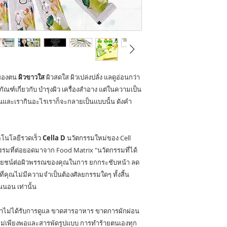
เพียงพอ ดื่ม Cella D 
จะกลับมาสวย หล่อ ด้ว
เนียน ดูดีในสายตาของ
เซลล่า ดี
มากคุณ
ประโยชน์ต่อผิวพรรณอ
ใน
Cella D
จึงส่งผลใน
ของตน
ผิวขาวใส
ผิวสดใส ผิวเปล่งปลั่ง แลดูอ่อนกว่า
ละเอียดด่านล่างนี้
ิตภัณฑ์เกี่ยวกับ บำรุงผิว เครื่องสำอาง แต่ในความเป็น
ในและเรากินอะไรเราก็จะกลายเป็นแบบนั้น ดังคำ
ไฮโดรไลซด์ คอลล
เปปไทด์ จาก
ปลา/Hydrolyzed F
โนโลยีรวดเร็ว
Cella D
นวัตกรรมใหม่ของ Cell
Collagen Peptide
ตกรรมที่ต่อยอดมาจาก Food Matrix "นวัตกรรมที่ได้
คอลลาเจน ไดเปปไท
ประโยชน์ต่อผิวพรรณของคุณในการ ยกกระชับหน้า ลด
จากปลา / Fish Col
ที่คุณไม่มีความจำเป็นต้องศัลยกรรมใดๆ ทั้งสิ้น
Dipeptide
นนอน เท่านั้น
ผงแอปเปิ้ล / Apple
ม่ได้รับการดูแล ขาดสารอาหาร ขาดการผักผ่อน
Powder
ำไม่เพียงพอและสารพัดรูปแบบ การทำร้ายตนเองทุก