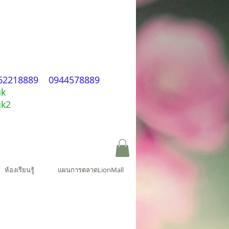
ก
62218889 0944578889
uk
uk2
ห้องเรียนรู้
แผนการตลาดLionMall