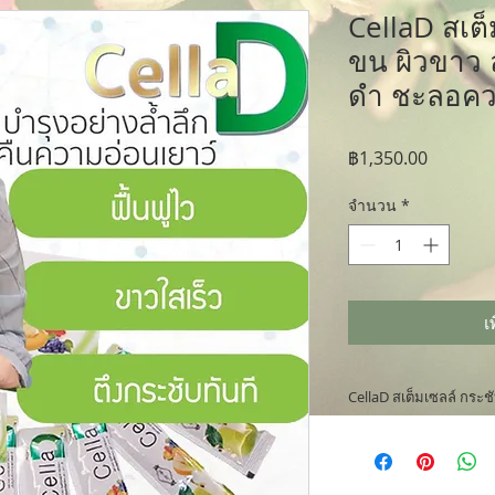
CellaD สเต็
ขน ผิวขาว 
ดำ ชะลอคว
ราคา
฿1,350.00
จำนวน
*
เ
CellaD สเต็มเซลล์ กระช
ถ้าคุณปฎิวัติตัวเอ
ดี "ตั้งแต่วันนี้ รับป
อย่างมีคุณภาพมากขึ้น