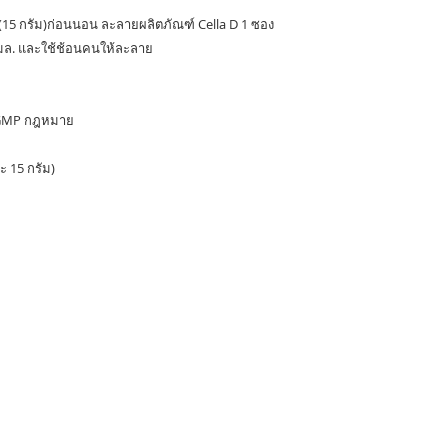
 (15 กรัม)ก่อนนอน ละลายผลิตภัณฑ์ Cella D 1 ซอง
กรดแอสคอร์บิก/Asc
 มล. และใช้ช้อนคนให้ละลาย
Acid
โคเอนไซม์ คิวเท็น
/Co-Enzyme Q10 
 GMP กฎหมาย
ะ 15 กรัม)
ไนอะชินา
ไมด์/Niacinamide