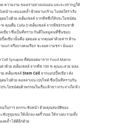
สารสกัดจากอะเซโ
มสวย ความงาม ของเราอย่างแน่นอน และจะปรากฎให้
เชอร์รี่ / Acerola C
ใบหน้าจะหมองคล้ำ ผิวหยาบกร้าน ไม่สดใสร่าเริง
Extract
 อุดมไปด้วย สเต็มเซลล์ จากพืชซึ่งให้ประโยชน์ต่อ
% คุณดื่ม Cella D สเต็มเซลล์ จากพืชธรรมชาติ
ผงองุ่น / Grape Po
ขียว ซึ่งเป็นที่ทราบ กันดีในหมู่คนที่ชื่นชอบ
ิ้ลเขียวนั้นคือ สุดยอด มากคุณค่าด้วยสาร ต้าน
สารสกัดจากบิทเทอร
ความแก่ หรือบางคนเรียก ชะลอความชรา นั่นเอง
เรนจ์"สารสกัดจากส
พันธ์โมโล"/Citrus
Aurantium Extra
ก Cell Synapse ที่ต่อยอดมาจาก Food Matrix
ณค่าด้วย สเต็มเซลล์ จากพืช 100 % คุณจะสวย หล่อ
สารสกัดจากเม
วย สเต็มเซลล์
Stem Cell
จากแอปเปิ้ลเขียว ดัง
ล่อน/Melon Extrac
ยังอุดมไปด้วย คอลลาเจน เปปไทด์ ซึ่งเป็นทีทราบกัน
ประโยชน์ต่อผิวพรรณในเรื่อง ผิวขาวกระจ่างใส ผิว
สารสกัดจากเปลือก
องุ่น/Grape Skin
Extract
รรณในการ ยกกระชับหน้า ด้วยคุณสมบัติของ
สารสกัดจากเห็ดหูหน
ชับรูขุมขน ให้เล็กลง ลดริ้วรอย ให้จางลง รวมทั้ง
ขาว/White Jelly
มองคล้ำ ได้ดีอีกด้วย
Mushroom Extrac