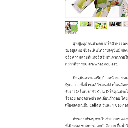
ผู้หญิงทุกคนต่างอยากให้ผิวพรรณ
วัยอยู่เสมอ ซึ่งจะเห็นได้ว่าปัจจุบันมีผล
จริง ความสวยที่แท้จริงเริ่มต้นจากภาย
กล่าวที่ว่า You are what you eat.
ปัจจุบันความเจริญก้าวหน้าของเทค
Synapse ทั้งนี้ เซลล์ ไซแนปส์ เป็นนวั
รับรางวัลโนเบล" ซึ่ง Cella D ให้คุณ
ริ้วรอย ลดจุดด่างดำ ลดเลือนริ้วรอย โดย
เพียงแค่คุณดื่ม
CellaD
วันละ 1 ซอง ก่อ
ถ้าระบบต่างๆ ภายในร่างกายของเราไ
ที่เพียงพอ ขาดการออกกำลังกาย ดื่มน้