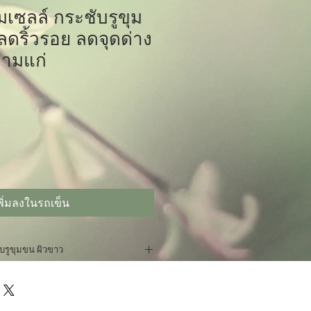
มเซลล์ กระชับรูขุม
ลดริ้วรอย ลดจุดด่าง
ามแก่
พิ่มลงในรถเข็น
ับรูขุมขน ผิวขาว
งใหม่ด้วยการดื่ม
Cella D
" เซลล่า
ระทานอาหารที่เป็นประโยชน์ ใช้ชีวิต
 ออกกำลังกายเป็นประจำ พักผ่อนให้