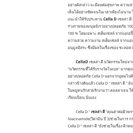
อย่างดังกล่าว จะมีผลต่อสุขภาพ ควา
เห็นได้อย่างชัดเจนในเวลาเพียงไม่นาน 
แนะนำให้รับประทาน
Cella D
เซลล่า ดี
ร่างกายของมนุษย์เราอย่างปลอดภัย 100 
100 % โดยเฉพาะ สเต็มเซลล์ จากแอปเปิ้ลเ
ความสวย ความงาม สเต็มเซลล์ จากแอปเป
อนุมูลอิสระ ซึ่งมีผลในเรื่องของ ชะลอ
CellaD
เซลล่า ดี นวัตกรรมใหม่จา
"นวัตกรรมที่ได้รับรางวัลโนเบล" มากคุ
อย่างปลอดภัย Cella D นอกจากอุดมไปด้
กล่าวข้างต้นแล้ว Cella D " เซลล่า ดี " 
ในหมู่คนรักสวยรักงามว่า คอลลาเจน ให้
เรียบเนียน นั่นเอง
Cella D "
เซลล่า ดี
"คุณค่าต่อผิวพ
Niacinamide(วิตามิน บี 3)ช่วยในการ กระ
Cella D " เซลล่า ดี "ยังช่วยในเรื่อง ผิวห