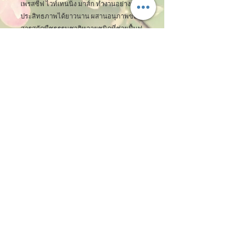
เพรสซีฟ ไวท์เทนนิ่ง มาส์ก ทำงานอย่างเต็ม
ประสิทธภาพได้ยาวนาน ผสานอนุภาพของ
สารสกัดพืชธรรมชาติหลายชนิดที่ช่วยฟื้นฟู
ผิวที่อ่อนล้า ให้กลับมา ยกกระชับ ช่วยให้
คุณมี ผิวเปล่งปลั่ง ผิวกระจ่างใส ผิวเรียบ
เนียน ได้อย่างมหัศจรรย์ยิ่งนัก

วิธีใช้ FINN IMPRESSIVE WHITENING 
MASK : สัปดาห์ละ 2-3 ครั้ง ก่อนนอน หลัง
ทำความสะอาดผิวหน้าไม่ต้องใช้ครีมบำรุง
ชนิดอื่น ทา ฟินน์ อิมเพรสซีฟ ไวท์เทนนิ่ง 
มาส์ก (Finn Impressive whitening Mask) 
หนาๆให้ทั่วผิวหน้า ทิ้งใว้ทั้งคืน และล้างออก
ในตอนเช้า

ขนาดบรรจุ : ปริมาณ 50 ml.

เลขที่รับแจ้ง 10-1-5731095
