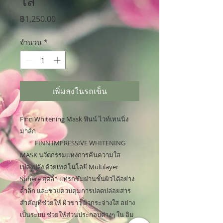
ใส
ราคา
฿1,250.00
จำนวน
*
เพิ่มลงในรถเข็น
Finn Whitening Mask ฟินน์ ไวท์เทนนิ่ง 
มาส์ก

          FINN IMPRESSIVE WHITENING 
MASK นวัตกรรมแห่งการคืนความใส 
เปล่งปลั่ง ด้วยเทคโนโลยี Multilayer 
Sphere สุดล้ำ แทรกซึมผ่านชั้นผิวได้อย่าง
ล้ำลึก และช่วยควบคุมการปลดปล่อยสาร
สำคัญที่ช่วยให้ ผิวขาว ผิวกระจ่างใส อย่าง
เป็นระบบ ช่วยให้ส่วนประกอบต่างๆ ใน อิม