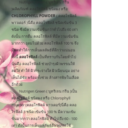
Nutrigen Green ( นูทริเจน กรีน
)ผลิตภัณฑ์ คลอโรฟิลล์ ชนิดผง หรือ
CHLOROPHYLL POWDER
( คลอโรฟิลล์
พาวเดอร์ )นี่คือ คลอโรฟิลล์ ชนิดเข้มข้น 3
ชนิด ซึ่งมีความเข้มข้นกว่าทั่วไปถึง 60 เท่า
ดังนั้น การดื่ม คลอโรฟิลล์ ที่มีความเข้มข้น
มากกว่า อุดมไปด้วย คลอโรฟิลล์ 100 % จึง
มีผลทำให้การเห็นผลลัพธ์ที่ดีกว่าแน่นอน
ทั้งนี้
คลอโรฟิลล์
เป็นที่ทราบกันโดยทั่วไป
นั่นคือ คลอโรฟิลล์ ช่วยบำรุงผิวพรรณให้
สดใส ทำให้ ผิวกระจ่างใส ผิวเนียนนุ่ม อย่าง
เห็นได้ชัด พร้อมทั้งช่วย ล้างสารพิษในเลือด
อีกด้วย
Nutrigen Green ( นูทริเจน กรีน )เป็น
คลอโรฟิลล์ ชนิดผง หรือ Chlorophyll
Powder (คลอโรฟิลล์ พาวเดอร์)นี่คือ คลอ
โรฟิลล์ 3 ชนิด เข้มข้น 100 % มีความเข้ม
ข้นมากกว่า คลอโรฟิลล์ ทั่วไป ถึง 60 - 100
เท่า ดังนั้นการเห็นผลลัพธ์ดีจากการใช้