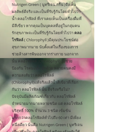
Nutrigen Green ( นูทริเจน กรีน )จึงเห็น
ผลลัพธ์ดีจริง และเป็นที่รับรู้กันโดยทั่วไปว่า
น้ำ คลอโรฟิลล์ ที่เราเคยเห็นเป็นเครื่องดื่มที่
มีสีเขียว หากคุณเป็นบุคคลที่อยู่ในกลุ่มคน
รักสุขภาพจะเป็นที่รับรู้กันโดยทั่วไปว่า
คลอ
โรฟิลล์
( Chlorophyll )มีคุณประโยชน์ต่อ
สุขภาพมากมาย นับตั้งแต่ในเรื่องของการ
ช่วยล้างสารพิษออกจากร่างกาย นอกจาก
นั้น คลอโรฟิลล์ (Chlorophyll) ยังช่วย
ป้องกัน โรคมะเร็ง อีกด้วย หลายคนคงมี
ความสงสัยว่า คลอโรฟิลล์
(Chlorophyll)แท้จริงแล้วน้ำสีเขียวที่เรียก
กันว่า คลอโรฟิลล์ นั้น ดีจริงหรือไม่?
ปัจจุบันมีผลิตภัณฑ์เกี่ยวกับ คลอโรฟิลล์
จำหน่ายมากมายหลายชนิด แต่ คลอโรฟิลล์
บริสุทธิ์ 100% จำนวน 3 ชนิด เข้มข้น
มากกว่าคลอโรฟิลล์ทั่วไปถึง 60 เท่า มีเพียง
หนึ่งเดียว นั่นคือ Nutrigen Green ( นูทริเจน
กรีน )ซึ่งเป็น คลอโรฟิลล์ ชนิดผงสำหรับใช้