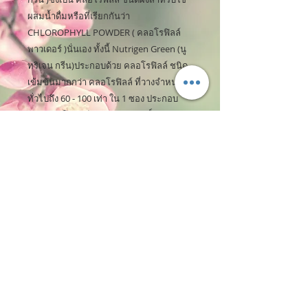
ผสมน้ำดื่มหรือที่เรียกกันว่า
CHLOROPHYLL POWDER ( คลอโรฟิลล์
พาวเดอร์ )นั่นเอง ทั้งนี้ Nutrigen Green (นู
ทริเจน กรีน)ประกอบด้วย คลอโรฟิลล์ ชนิด
เข้มข้นมากกว่า คลอโรฟิลล์ ที่วางจำหน่าย
ทั่วไปถึง 60 - 100 เท่า ใน 1 ซอง ประกอบ
ด้วย คลอโรฟิลล์ เข้มเข้น บริสุทธิ์ 100 %
จำนวน 3 ชนิด ดังนั้นการเห็นผลลัพธ์ที่ดีจึงดี
กว่า ชัดเจนกว่าแน่นอน
คลอโรฟิลล์ มีประโยชน์ต่อร่างกาย(พอ
สังเขป)ดังนี้
- ขับและขจัดสารพิษออกจากระบบ
เลือดในร่างกายช่วยให้ผิวพรรณสดใสขึ้น
- ลดรอยหมองคล้ำใต้ตาและฝ้าเลือด
ช่วยทำให้สดชื่นและลดอาการอ่อนเพลีย
- ช่วยปรับระดับน้ำตาลในเลือดสำหรับ
คนไข้ที่เป็นโรคเบาหวานมีส่วนช่วยในการ