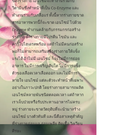
ของร่างกาย เอนไซม์จะทำงานร่วมกับ
วิตามินซึ่งทำหน้าที่เป็น Co-Enzyme และ
ทำงานร่วมกับเกลือแร่ ทั้งนี้หากร่างกายขาด
สารอาหารพวกนี้ก็จะขาด เอนไซม์ ไปด้วย
Enzyme ทำงานคล้ายกับกรรมกรก่อสร้าง
ร่างกาย ถ้าร่างกายมีโปรตีน ไขมัน และ
คาร์โบไฮเดรตพร้อม แต่ถ้าไม่มีคนก่อสร้าง
พอก็ไม่สามารถเสริมสร้างร่างกายให้แข็ง
แรงได้ ถ้าไม่มี เอนไซม์ ก็จะไม่มีการย่อย
อาหาร ไม่มีการเจริญเติบโต ไม่มีการแข็ง
ตัวของเลือดเวลาเลือดออก และไม่มีการ
หายใจ เอนไซม์ แต่ละตัวจะทำหน้าที่เฉพาะ
อย่างในภาวะปกติ โดยร่างกายสามารถผลิต
เอนไซม์หลายพันชนิดตลอดเวลา แต่ถ้าหาก
เราเจ็บป่วยหรือรับประทานอาหารไม่ครบ
หมู่ ร่างกายจะขาดวัตถุดิบที่จะนำมาสร้าง
เอนไซม์ บางตัวทันที และนี่คือสาเหตุสำคัญ
ที่ร่างกายอ่อนแอ อ่อนเพลีย ติดเชื้อ วิงเวียน
ศีรษะ