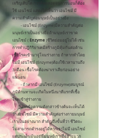
เจริญเติบโต การคิดตลอดจนการนอนก็ต้อง
ใช้ เอนไซม์ แสดงให้เห็นว่า เอนไซม์ มี
ความสำคัญต่อมนุษย์เป็นอย่างยิ่ง
- เอนไซม์ (Enzyme)มีความสำคัญต่อ
มนุษย์เราเป็นอย่างยิ่ง ถ้ามนุษย์เราขาด
เอนไซม์ (
Enzyme
)ชีวิตย่อมอยู่ไม่ได้ เช่น
การทำปฎิกิริยาเคมีสร้างภูมิคุ้มกันต่อต้าน
เชื้อโรคเข้ามาจู่โจมร่างกาย ถ้าหากทำโดย
ไม่มี เอนไซม์ (Enzyme)ต้องใช้เวลานานถึง
3 เดือน เชื้อโรคต้องฆ่าเราเสียก่อนอย่าง
แน่นอน
- ถ้าหากมี เอนไซม์ (Enzyme)สมบูรณ์
ภูมิต้านทานจะเกิดในหนึ่งนาทีแรกที่เชื้อ
โรคเข้าสู่ร่างกาย
จากข้อความดังกล่าวข้างต้นจะเห็นได้
ว่า เอนไซม์ มีความสำคัญต่อร่างกายมนุษย์
เราเป็นอย่างมาก สำคัญถึงขั้นที่ว่า ชีวิตจะ
ไม่สามารถดำรงอยู่ได้หากเราไม่มี เอนไซม์
แต่ประเด็นม้นอยู่ที่มนุษย์เราเมื่ออายุมาก