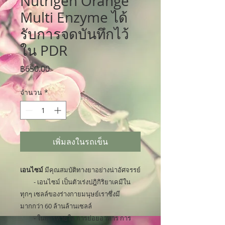
Nutrigen Orange
Multi Enzyme ได้
รับการจดบันทึกไว้
ใน PDR
ราคา
฿650.00
จำนวน
*
เพิ่มลงในรถเข็น
เอนไซม์
มีคุณสมบัติทางยาอย่างน่าอัศจรรย์
- เอนไซม์ เป็นตัวเร่งปฎิกิริยาเคมีใน
ทุกๆ เซลล์ของร่างกายมนุษย์เราซึ่งมี
มากกว่า 60 ล้านล้านเซลล์
- ในการหายใจ การย่อยอาหาร การ