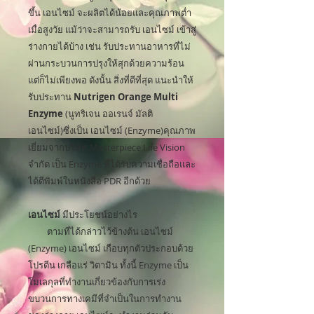
ขึ้น เอนไซม์ จะผลิตได้น้อยและคุณภาพต่ำ
เมื่อสูงวัย แม้ว่าจะสามารถรับ เอนไซม์ เข้าสู่
ร่างกายได้บ้าง เช่น รับประทานอาหารที่ไม่
ผ่านกระบวนการปรุงให้สุกด้วยความร้อน
แต่ก็ไม่เพียงพอ ดังนั้น สิ่งที่ดีที่สุด แนะนำให้
รับประทาน
Nutrigen Orange Multi
Enzyme
(นูทริเจน ออเรนจ์ มัลติ
เอนไซม์)ซึ่งเป็น เอนไซม์ (Enzyme)คุณภาพ
เยี่ยมจากบริษัท Masterpiece Life Vision
จำกัด เป็น Enzyme ที่ได้รับความเชื่อถือและ
ได้ตีพิมพ์ในหนังสือ PDR อีกด้วย
เอนไซม์
มีประโยชน์อย่างไร
ตามที่ได้กล่าวไว้ข้างต้น เอนไซม์
(Enzyme) เอนไซม์ เกือบทุกตัวประกอบด้วย
โปรตีน เกลือแร่ วิตามิน ทั้งนี้ Enzyme เป็น
โมเลกุลที่ทำงานเกี่ยวข้องกับการเร่ง
ขบวนการทางเคมีที่จำเป็นในการทำงาน