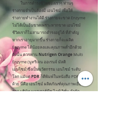
ในการดำรงชีวิตของเราๆ ท่านๆ
ร่างกายจำเป็นต้องมี เอนไซม์ เพื่อให้
ร่างกายทำงานได้ดี ร่างกายจะขาด Enzyme
ไม่ได้เป็นอ้นขาดเพราะหากขาด เอนไซม์
ชีวิตเราก็ไม่สามารถดำรงอยู่ได้ ที่สำคัญ
หากเราอายุมากขึ้น ร่างกายก็จะผลิต
Enzyme ได้น้อยลงและคุณภาพต่ำอีกด้วย
ดังนั้น ควรทาน
Nutrigen Orange
Multi
Enzyme (นูทริเจน ออเรนจ์ มัลติ
เอนไซม์)ซึ่งเป็นนวัตกรรม เอนไซม์ ระดับ
โลก แม้แต่
PDR
ก็ตีพิมพ์ในหนังสือ PDR อีก
ด้วย นี่คือ เอนไซม์ ผลิตภัณฑ์คุณภาพเยี่ยม
จาก บริษัท
มาสเตอร์พีซ
ไลฟ์ วิชั่น จำกัด
ทำไมต้อง
Nutrigen Orange Multi
Enzyme
(นูทริเจน ออเรนจ์ มัลติ เอนไซม์)
ผลิตภัณฑ์ เอนไซม์ มีวางจำหนาย
ทั่วไปหลายแบรนด์ จะมีแบรนด์ไหนบ้างที่มี
คุณภาพ มาตรฐาน เป็นที่ยอมรับถึงขั้นให้จด